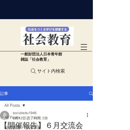
​一般財団法人日本青年館
雑誌「社会教育」
サイト内検索
記事
All Posts
socialedu1946
All Posts
6月12日
読了時間: 2分
【開催報告】６月交流会
社会教育・生涯学習