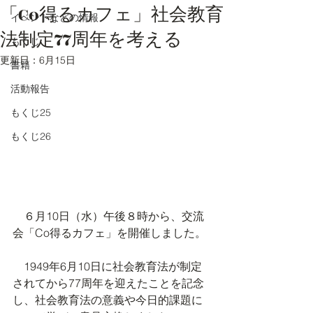
「Co得るカフェ」社会教育
イベントなどの情報
法制定77周年を考える
もくじ
更新日：
6月15日
書籍
活動報告
もくじ25
もくじ26
　６月10日（水）午後８時から、交流
会「Co得るカフェ」を開催しました。
　1949年6月10日に社会教育法が制定
されてから77周年を迎えたことを記念
し、社会教育法の意義や今日的課題に