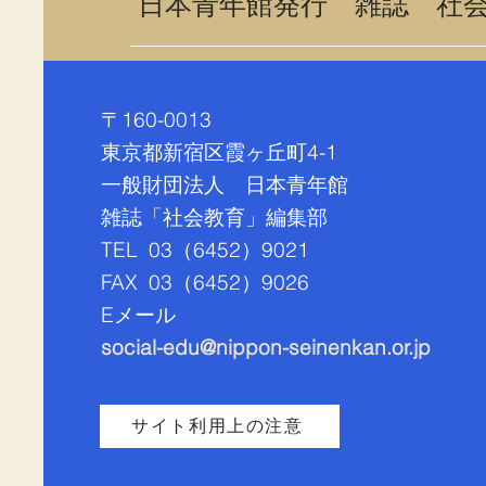
​日本青年館発行 雑誌 社
〒160-0013
東京都新宿区霞ヶ丘町4-1
最新記事
一般財団法人 日本青年館
雑誌「社会教育」編集部
TEL 03（6452）9021
FAX 03（
6452）9026
​Eメール
social-edu@nippon-seinenkan.or.jp
サイト利用上の注意