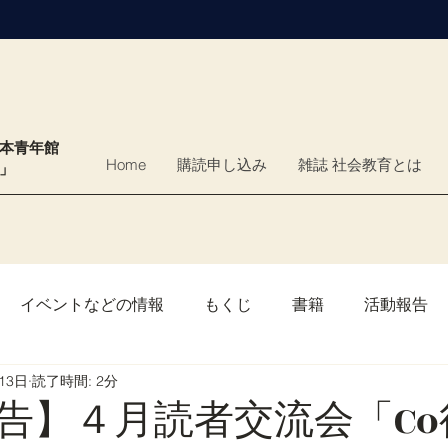
日本青年館
Home
購読申し込み
雑誌 社会教育とは
育」
イベントなどの情報
もくじ
書籍
活動報告
13日
読了時間: 2分
告】４月読者交流会「Co