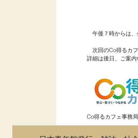
　午後７時からは、
　次回のCo得るカ
詳細は後日、ご案内
Co得るカフェ事務
活動報告