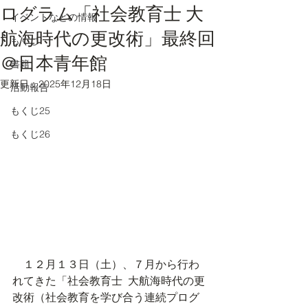
ログラム「社会教育士 大
イベントなどの情報
航海時代の更改術」最終回
もくじ
＠日本青年館
書籍
更新日：
2025年12月18日
活動報告
もくじ25
もくじ26
　１２月１３日（土）、７月から行わ
れてきた「社会教育士  大航海時代の更
改術（社会教育を学び合う連続プログ