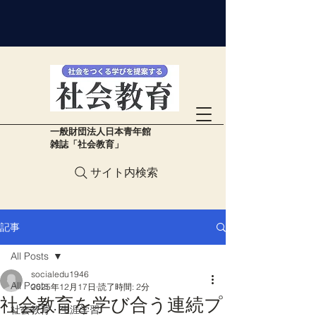
​一般財団法人日本青年館
雑誌「社会教育」
サイト内検索
記事
All Posts
socialedu1946
All Posts
2025年12月17日
読了時間: 2分
社会教育を学び合う連続プ
社会教育・生涯学習