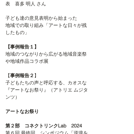
表　喜多 明人 さん
子ども達の意見表明から始まった
地域での取り組み「アートな日々が残
したもの」
【事例報告１】
地域のつながりから広がる地域音楽祭
や地域作品コラボ展
【
事例報告２
】
子どもたちの声と呼応する、カオスな
『アートなお祭り』（アトリエ ムジタ
ンツ）
アートなお祭り
第２部　コネクトリンクLab　2024　
第６回 最終回　シンポジウム「逆境を