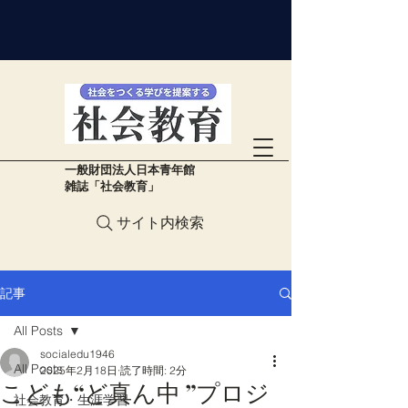
​一般財団法人日本青年館
雑誌「社会教育」
サイト内検索
記事
All Posts
socialedu1946
All Posts
2025年2月18日
読了時間: 2分
こども“ど真ん中 ”プロジ
社会教育・生涯学習