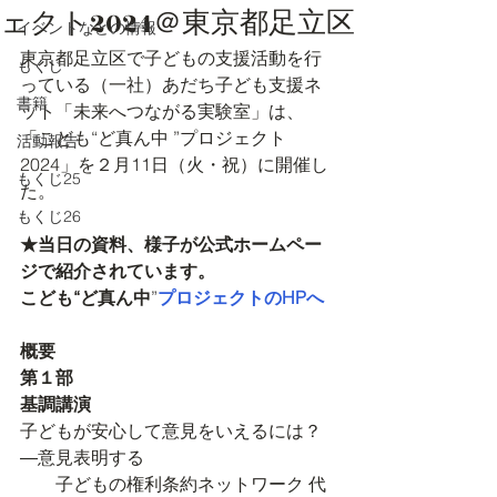
ェクト2024＠東京都足立区
イベントなどの情報
東京都足立区で子どもの支援活動を行
もくじ
っている（一社）あだち子ども支援ネ
書籍
ット「未来へつながる実験室」は、
「こども“ど真ん中 ”プロジェクト
活動報告
2024」を２月11日（火・祝）に開催し
もくじ25
た。
もくじ26
★当日の資料、様子が公式ホームペー
ジで紹介されています。
こども“ど真ん中
”
プロジェクトのHPへ
概要
第１部
基調講演
子どもが安心して意見をいえるには？
―意見表明する
　　子どもの権利条約ネットワーク 代