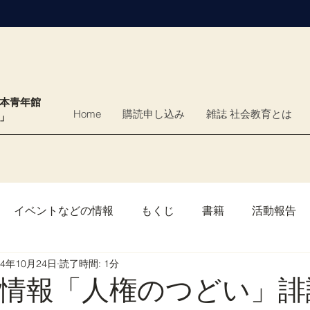
日本青年館
Home
購読申し込み
雑誌 社会教育とは
育」
イベントなどの情報
もくじ
書籍
活動報告
24年10月24日
読了時間: 1分
情報「人権のつどい」誹