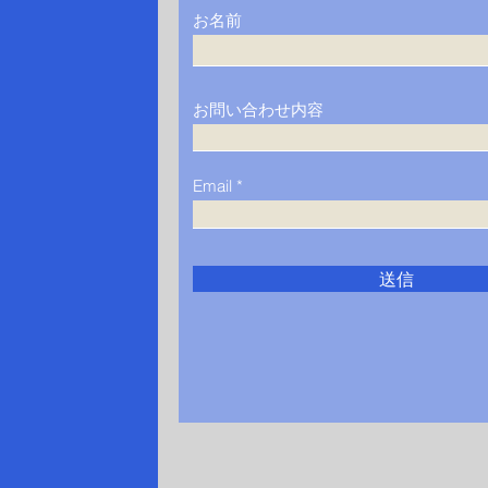
お名前
お問い合わせ内容
Email
送信
図書館イベント「本と体験で
オー
知るバリアフリー」「３D立
表・
体模型を触ってみよう」＠神
表彰
奈川県相模原市
中