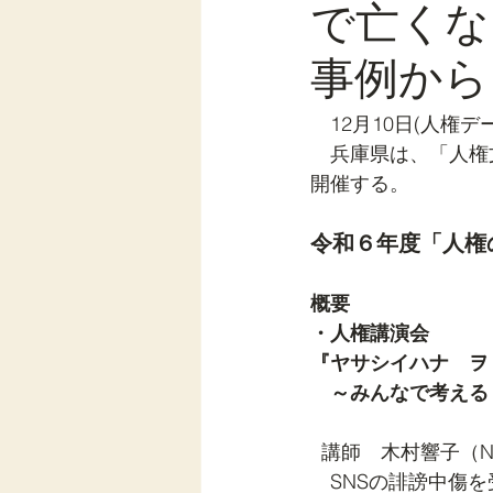
で亡くな
事例から
　12月10日(人権
　兵庫県は、「人権
開催する。
令和６年度「人権
概要
・人権講演会
『ヤサシイハナ　ヲ
　～みんなで考える　
  講師　木村響子（N
　SNSの誹謗中傷