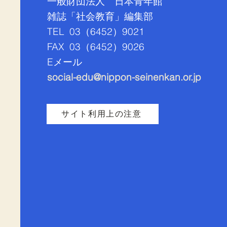
一般財団法人 日本青年館
雑誌「社会教育」編集部
TEL 03（6452）9021
FAX 03（
6452）9026
​Eメール
コメント
social-edu@nippon-seinenkan.or.jp
サイト利用上の注意
コメントを追加…
【来場者募集中】富山市公募
提案型協働事業「とやま市民
サークル＆フォーラムフェス
タ」