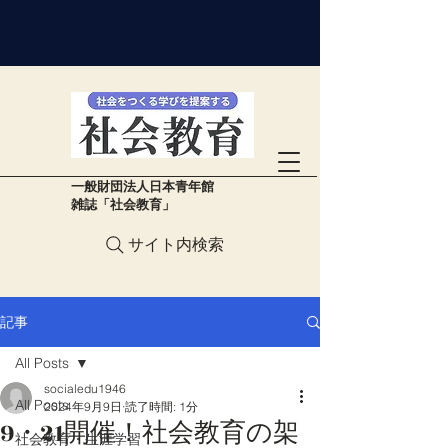
​一般財団法人日本青年館
雑誌「社会教育」
サイト内検索
記事
All Posts
socialedu1946
All Posts
2024年9月9日
読了時間: 1分
9・21開催！社会教育の架
社会教育・生涯学習