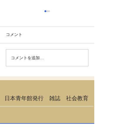
コメント
コメントを追加…
【来場者募集中】富山市
図書館イベント
公募提案型協働事業「と
験で知るバリア
やま市民サークル＆フォ
「３D立体模型
ーラムフェスタ」
よう」＠神奈川
市
​日本青年館発行 雑誌 社会教育