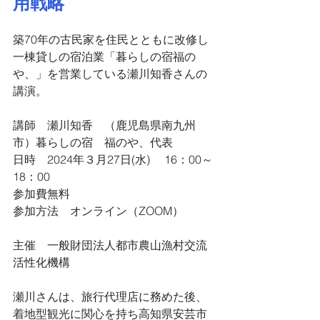
用戦略
築70年の古民家を住民とともに改修し
一棟貸しの宿泊業「暮らしの宿福の
や、」を営業している瀬川知香さんの
講演。
講師　瀬川知香　（鹿児島県南九州
市）暮らしの宿　福のや、代表
日時　2024年３月27日(水) 　16：00～
18：00
参加費無料
参加方法　オンライン（ZOOM）
主催　一般財団法人都市農山漁村交流
活性化機構
瀬川さんは、旅行代理店に務めた後、
着地型観光に関心を持ち高知県安芸市