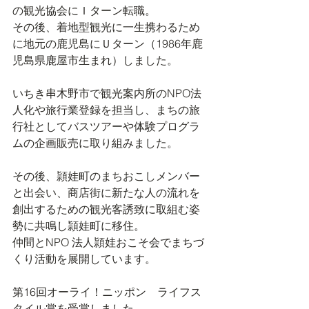
の観光協会にＩターン転職。
その後、着地型観光に一生携わるため
に地元の鹿児島にＵターン（1986年鹿
児島県鹿屋市生まれ）しました。
いちき串木野市で観光案内所のNPO法
人化や旅行業登録を担当し、まちの旅
行社としてバスツアーや体験プログラ
ムの企画販売に取り組みました。
その後、頴娃町のまちおこしメンバー
と出会い、商店街に新たな人の流れを
創出するための観光客誘致に取組む姿
勢に共鳴し頴娃町に移住。
仲間とNPO 法人頴娃おこそ会でまちづ
くり活動を展開しています。
第16回オーライ！ニッポン　ライフス
タイル賞を受賞しました。