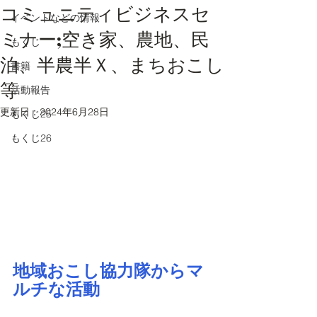
コミュニティビジネスセ
イベントなどの情報
ミナー;空き家、農地、民
もくじ
泊、半農半Ｘ、まちおこし
書籍
等
活動報告
更新日：
2024年6月28日
もくじ25
もくじ26
地域おこし協力隊からマ
ルチな活動