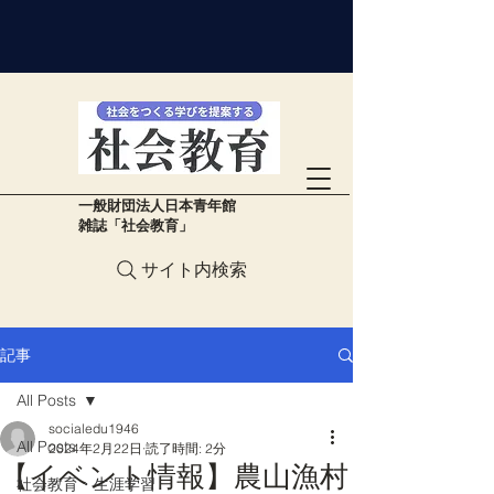
​一般財団法人日本青年館
雑誌「社会教育」
サイト内検索
記事
All Posts
socialedu1946
All Posts
2024年2月22日
読了時間: 2分
【イベント情報】農山漁村
社会教育・生涯学習