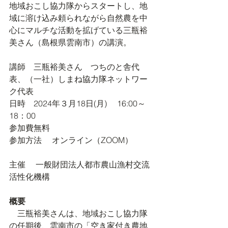
地域おこし協力隊からスタートし、地
域に溶け込み頼られながら自然農を中
心にマルチな活動を拡げている三瓶裕
美さん（島根県雲南市）の講演。
講師　三瓶裕美さん　つちのと舎代
表、（一社）しまね協力隊ネットワー
ク代表
日時　2024年３月18日(月)　 16:00～
18：00　
参加費無料
参加方法 　オンライン（ZOOM）
主催 　一般財団法人都市農山漁村交流
活性化機構
概要
　三瓶裕美さんは、地域おこし協力隊
の任期後、雲南市の「空き家付き農地