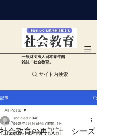
​一般財団法人日本青年館
雑誌「社会教育」
サイト内検索
記事
All Posts
socialedu1946
All Posts
2024年5月16日
読了時間: 1分
社会教育の再設計 シーズ
社会教育・生涯学習