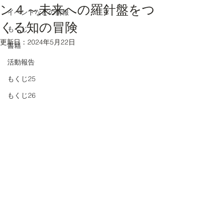
ン４～未来への羅針盤をつ
イベントなどの情報
くる知の冒険
もくじ
更新日：
2024年5月22日
書籍
活動報告
もくじ25
もくじ26