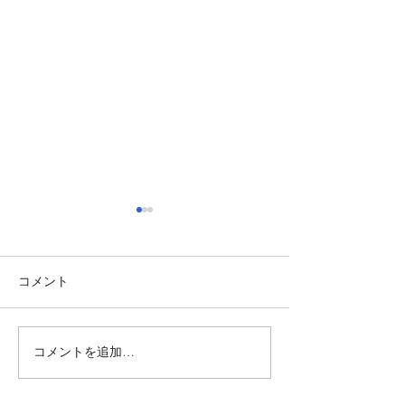
コメント
改訂 社会教育法解説
コメントを追加…
国際交流・国際
のための国際化
要ポイント