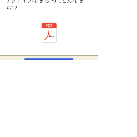
アクティブな“まち”ってどんな“ま
ち”？
2023年の記事へ
2022年の記事へ
​日本青年館発行 雑誌 社会教育