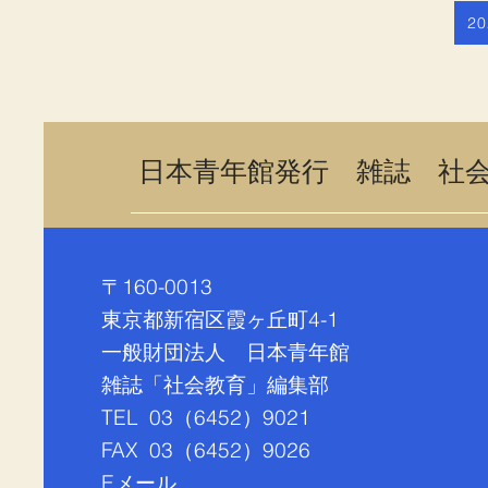
2
​日本青年館発行 雑誌 社
〒160-0013
東京都新宿区霞ヶ丘町4-1
一般財団法人 日本青年館
雑誌「社会教育」編集部
TEL 03（6452）9021
FAX 03（
6452）9026
​Eメール