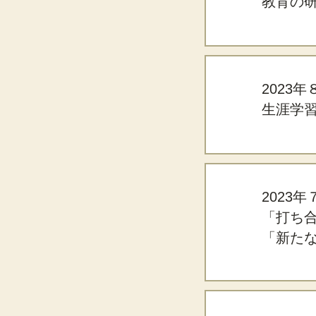
教育の
2023
生涯学
2023
「打ち
「新た