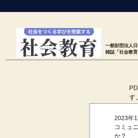
​一般財団法人
雑誌「社会教
P
す
2023年
コミュ
か？