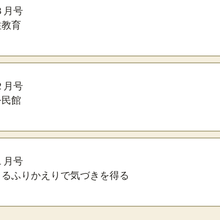
年３月号
住教育
年２月号
公民館
年１月号
よるふりかえりで気づきを得る