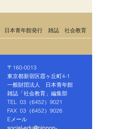
​日本青年館発行 雑誌 社会教育
〒160-0013
東京都新宿区霞ヶ丘町4-1
一般財団法人 日本青年館
雑誌「社会教育」編集部
TEL 03（6452）9021
FAX 03（
6452）9026
​Eメール
social-edu@nippon-