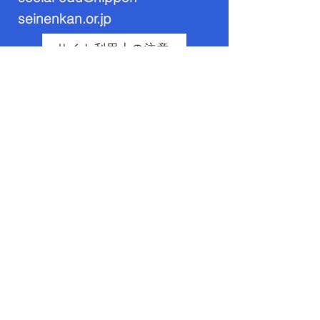
seinenkan.or.jp
サイト利用上の注意
​お問い合わせ
＊書籍・雑誌・バックナンバーの
ご注文もこちらから
お名前
お問い合わせ内容
Email